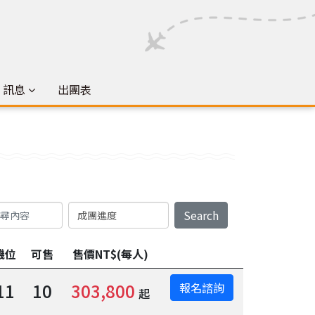
& 訊息
出團表
Search
機位
可售
售價NT$(每人)
11
10
303,800
報名諮詢
起