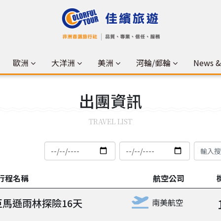
歐洲
大洋洲
美洲
河輪/郵輪
News 
出團
資訊
TRAVEL LIST
行程名稱
航空公司
馬遜雨林探險16天
南美航空