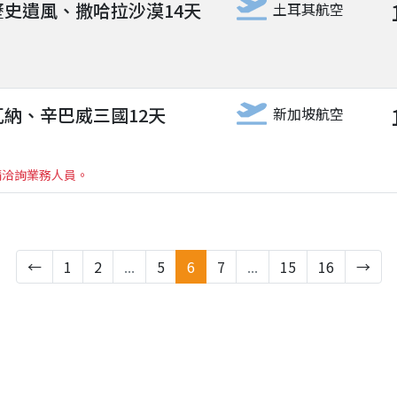
史遺風、撒哈拉沙漠14天
土耳其航空
納、辛巴威三國12天
新加坡航空
請洽詢業務人員。
←
1
2
...
5
6
7
...
15
16
→