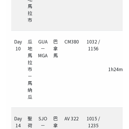
馬
拉
市
Day
瓜
GUA
巴
CM380
1032 /
10
地
－
拿
1156
馬
MGA
馬
拉
市
1h24m
－
馬
納
瓜
Day
聖
SJO
巴
AV 322
1015 /
14
荷
－
拿
1235