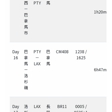
西
PTY
馬
－
1h20m
巴
拿
馬
市
Day
巴
PTY
巴
CM408
1238 /
16
拿
－
拿
1625
馬
LAX
馬
－
6h47m
洛
杉
磯
Day
洛
LAX
長
BR11
0005 /