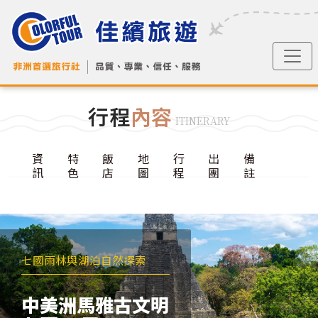
行程
內容
ITINERARY
資
特
飯
地
行
出
備
訊
色
店
圖
程
團
註
七國雨林與湖泊自然探索
中美洲馬雅古文明