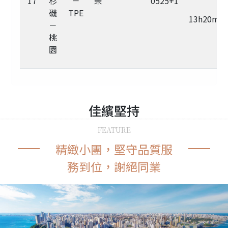
17
杉
－
榮
0525+1
磯
TPE
13h20m
－
桃
園
佳繽
堅持
FEATURE
精緻小團，堅守品質服
務到位，謝絕同業