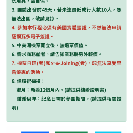
洗用具，需自備。
3.
團體出發前
45
天，若未達最低成行人數
10
人，恕
無法出團，敬請見諒。
4.
參加本行程必須有美國實體簽證，不然無法申請
薩爾瓦多電子簽證。
5.
中美洲機票開立後，無退票價值。
6. 需求商務艙者，請告知業務將另外報價。
7.
機票自理
(
者
)
和外站
Joining(
者
)
，恕無法享受早
鳥優惠的活動。
8. 佳繽祝福禮：
蜜月：新婚12個月內。(請提供結婚證明書)
結婚周年：紀念日需於參團期間。(請提供相關證
明)