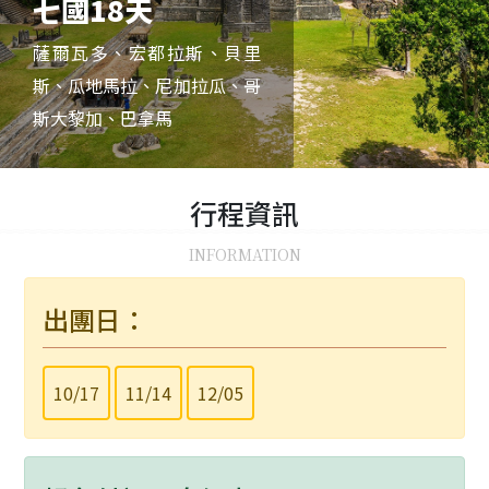
七國18天
薩爾瓦多、宏都拉斯、貝里
斯、瓜地馬拉、尼加拉瓜、哥
斯大黎加、巴拿馬
行程
資訊
INFORMATION
出團日：
10/17
11/14
12/05