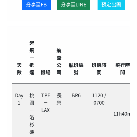
分享至FB
分享至LINE
預定出團
起
飛
航
—
空
天
抵
公
航班編
班機時
飛行時
數
達
機場
司
號
間
間
Day
桃
TPE
長
BR6
1120 /
1
園
－
榮
0700
－
LAX
11h40m
洛
杉
磯