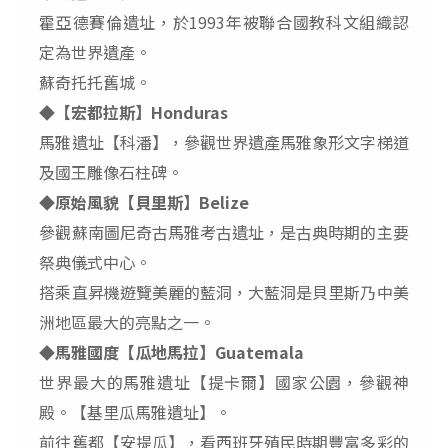
霍亞德賽倫遺址，於
1993
年被聯合國教科文組織認
定為世界遺產。
蘇奇托托舊城。
◆
【宏都拉斯】
Honduras
馬雅遺址【科潘】，參觀世界遺產馬雅象形文字梯道
及國王雕像石柱碑。
◆
原始風貌【貝里斯】
Belize
參觀蘇南圖尼奇古馬雅考古遺址，是古典時期的主要
祭典儀式中心。
搭乘直昇機遊覽美麗的藍洞，大藍洞是貝里斯乃中美
洲地區最大的亮點之一。
◆
馬雅國度【瓜地馬拉】
Guatemala
世界最大的馬雅遺址【提卡爾】國家公園，參觀神
殿。【基里瓜馬雅遺址】。
前往舊都【安提瓜】，看西班牙殖民時期豐富多彩的