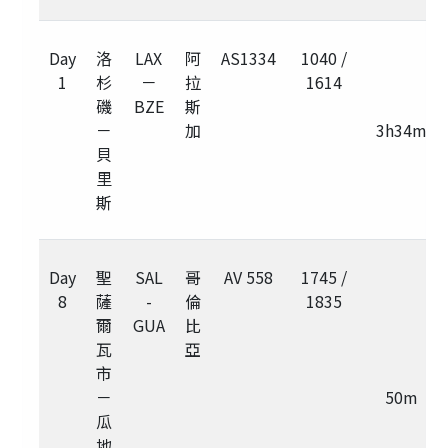
Day
洛
LAX
阿
AS1334
1040 /
1
杉
－
拉
1614
磯
BZE
斯
－
加
3h34m
貝
里
斯
Day
聖
SAL
哥
AV 558
1745 /
8
薩
-
倫
1835
爾
GUA
比
瓦
亞
市
－
50m
瓜
地