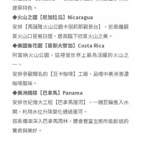
建築特色。
◆
火山之國【尼加拉瓜】
Nicaragua
安排【馬薩雅火山公園卡塔莉那觀景台】，近距離觀
賞火山口冒著白煙，居高臨下欣賞火山之美。
◆
美國後花園【哥斯大黎加】
Costa Rica
阿雷納火山公園，這裡是世界上最為活躍的火山之
一。
安排參觀聞名的【豆卡咖啡】工廠，品嚐中美洲香濃
咖啡風味。
◆
美洲橋樑【巴拿馬】
Panama
安排世紀偉大工程【巴拿馬運河】，一賭巨輪進入水
閘，利用水位升降變化通過運河。
搭乘纜車深入巴拿馬雨林，體會豐富生態所能創造的
驚奇與美好。