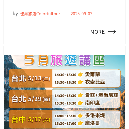
by
佳繽旅遊Colorfultour
2025-09-03
→
MORE