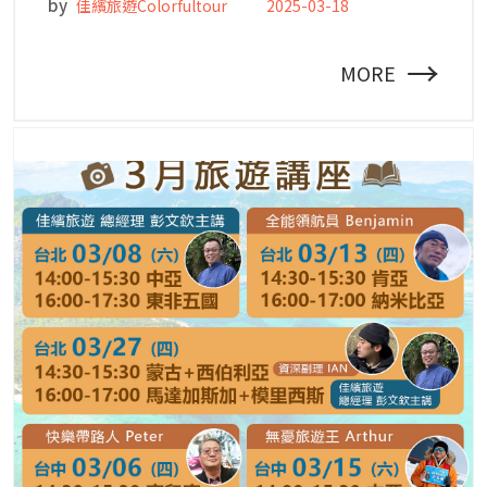
by
佳繽旅遊Colorfultour
2025-03-18
→
MORE