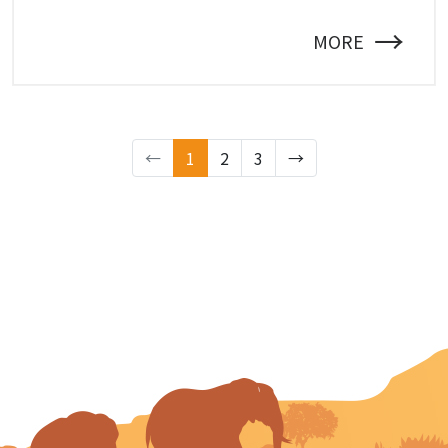
→
MORE
←
1
2
3
→