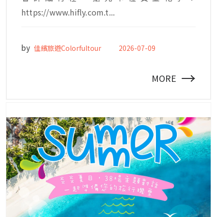
https://www.hifly.com.t...
by
佳繽旅遊Colorfultour
2026-07-09
→
MORE