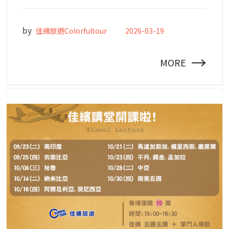
by
佳繽旅遊Colorfultour
2026-03-19
→
MORE