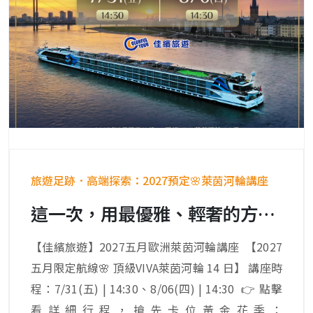
旅遊足跡．高端探索：2027預定🌸萊茵河輪講座
這一次，用最優雅、輕奢的方式漫遊歐洲 | 荷、德、法、瑞深度行程分享
【佳繽旅遊】2027五月歐洲萊茵河輪講座 【2027
五月限定航線🌸 頂級VIVA萊茵河輪 14 日】 講座時
程：7/31(五) | 14:30、8/06(四) | 14:30 👉 點擊
看詳細行程，搶先卡位黃金花季：