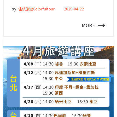
by
佳繽旅遊Colorfultour
2025-04-22
→
MORE