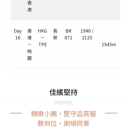
香
港
Day
香
HKG
長
BR
1940 /
16
港
－
榮
872
2125
－
TPE
1h45m
桃
園
佳繽
堅持
FEATURE
精緻小團，堅守品質服
務到位，謝絕同業