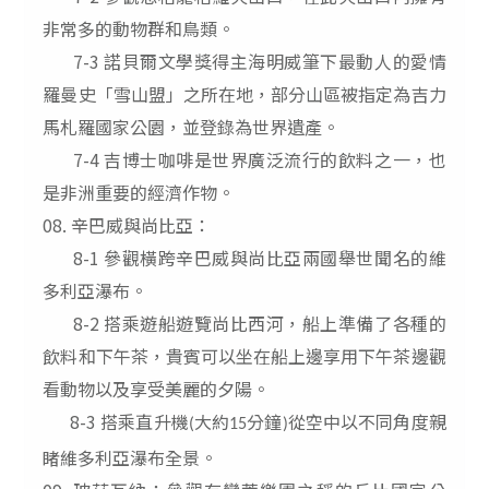
非常多的動物群和鳥類。
7-3 諾貝爾文學獎得主海明威筆下最動人的愛情
羅曼史「雪山盟」之所在地，部分山區被指定為吉力
馬札羅國家公園，並登錄為世界遺產。
7-4 吉博士咖啡是世界廣泛流行的飲料之一，也
是非洲重要的經濟作物。
08. 辛巴威與尚比亞：
8-1 參觀橫跨辛巴威與尚比亞兩國舉世聞名的維
多利亞瀑布。
8-2 搭乘遊船遊覽尚比西河，船上準備了各種的
飲料和下午茶，貴賓可以坐在船上邊享用下午茶邊觀
看動物以及享受美麗的夕陽。
8-3
搭乘直升機
大約
分鐘
從空中以不同角度親
(
15
)
睹維多利亞瀑布全景。