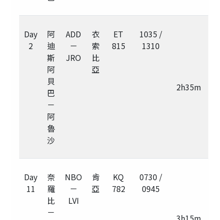
Day
阿
ADD
衣
ET
1035 /
2
迪
－
索
815
1310
斯
JRO
比
阿
亞
貝
2h35m
巴
－
阿
魯
沙
Day
奈
NBO
肯
KQ
0730 /
11
羅
－
亞
782
0945
比
LVI
－
3h15m