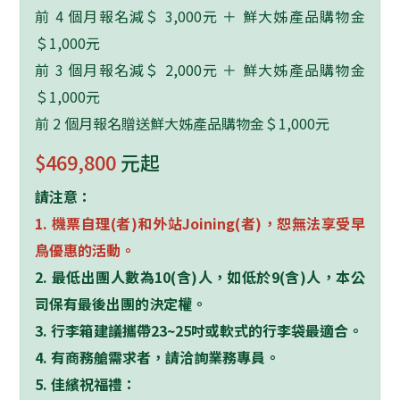
前 4 個月報名減＄ 3,000元 ＋ 鮮大姊產品購物金
＄1,000元
前 3 個月報名減＄ 2,000元 ＋ 鮮大姊產品購物金
＄1,000元
前 2 個月報名贈送鮮大姊產品購物金＄1,000元
$469,800
元起
請注意：
1.
機票自理
(
者
)
和外站
Joining(
者
)
，恕無法享受早
鳥優惠的活動。
2.
最低出團人數為
10(
含
)
人，如低於
9(
含
)
人，本公
司保有最後出團的決定權。
3.
行李箱建議攜帶
23~25
吋或軟式的行李袋最適合。
4.
有商務艙需求者，請洽詢業務專員。
5.
佳繽祝福禮：