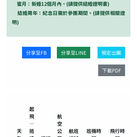
蜜月：新婚
12
個月內。
(
請提供結婚證明書
)
結婚周年：紀念日需於參團期間。
(
請提供相關證
明
)
分享至FB
分享至LINE
預定出團
下載PDF
起
飛
航
—
空
天
抵
公
航班
班機時
飛行時