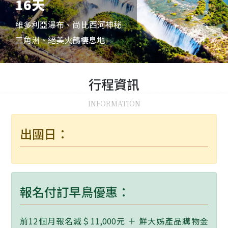
16天
維多利亞瀑布、尚比西河神秘
三角洲、絕美火鶴棲息地
行程
資訊
INFORMATION
出團日：
報名付訂早鳥優惠：
前12個月報名減＄11,000元 ＋ 鮮大姊產品購物金