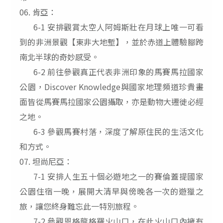
06. 肯亞：
6-1 安排觀賞太空人阿姆斯壯在月球上唯一可看
到的非洲景觀【東非大地塹】，並於赤道上體驗腳跨
南北半球的奇妙感受。
6-2 前往參觀真正代表非洲印象的馬賽馬拉國家
公園，Discover Knowledge與國家地理頻道珍貴畫
面皆從馬賽馬拉國家公園攝取，亦是動物大遷徙必經
之地。
6-3 參觀馬賽村落，深度了解原住民的生活文化
和方式。
07. 坦尚尼亞：
7-1 安排人生五十個必遊地之一的賽倫蓋提國家
公園住宿一晚，展開大清早與傍晚各一次的遊獵之
旅，讓您終身難忘此一特別旅程。
7-2 參觀恩格龍格羅火山口，在此火山口內擁有