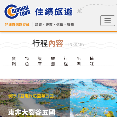
行程
內容
ITINERARY
資
特
飯
地
行
出
備
訊
色
店
圖
程
團
註
橫跨肯亞坦尚尼亞等五國
東非大裂谷五國