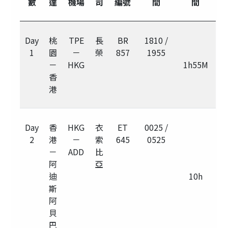
數
達
機場
司
編號
間
間
Day
桃
TPE
長
BR
1810 /
1
園
－
榮
857
1955
－
HKG
1h55M
香
港
Day
香
HKG
衣
ET
0025 /
2
港
－
索
645
0525
－
ADD
比
阿
亞
迪
10h
斯
阿
貝
巴