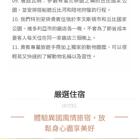
09. 玻茲瓦納：參觀有蠻荒樂園之稱的丘比國家公
園，並安排搭船遊丘比河和陸地狩獵的行程。
10. 我們特別安排貴賓住宿於李文斯頓市和丘比國家
公園、維多利亞市的飯店各一晚，不會為了節省成本
要客人每天住在同一家飯店三個晚上。
11. 貴賓專屬旅遊手冊加上獨家的動物圖鑑，可以很
輕易又快速的了解動物名稱以及習性。
嚴選
住宿
HOTEL
體驗異國風情旅宿，放
鬆身心盡享美好