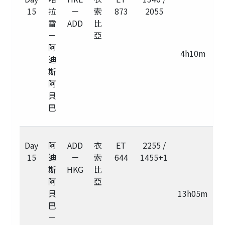
15
拉
－
索
873
2055
雷
ADD
比
－
亞
阿
4h10m
迪
斯
阿
貝
巴
Day
阿
ADD
衣
ET
2255 /
15
迪
－
索
644
1455+1
斯
HKG
比
阿
亞
貝
13h05m
巴
－