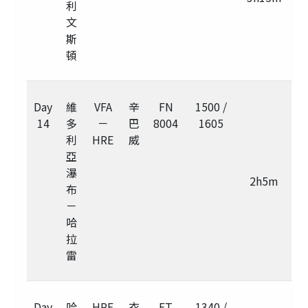
利
文
斯
頓
Day
維
VFA
辛
FN
1500 /
14
多
－
巴
8004
1605
利
HRE
威
亞
瀑
2h5m
布
－
哈
拉
雷
Day
哈
HRE
衣
ET
1340 /