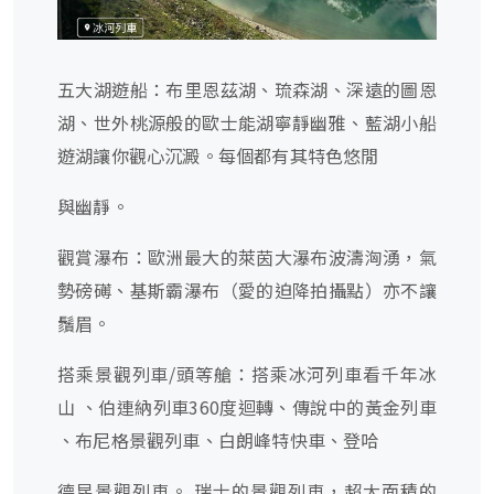
五大湖遊船：布里恩茲湖、琉森湖、深遠的圖恩
湖、世外桃源般的歐士能湖寧靜幽雅、藍湖小船
遊湖讓你觀心沉澱。每個都有其特色悠閒
與幽靜。
觀賞瀑布：歐洲最大的萊茵大瀑布波濤洶湧，氣
勢磅礡、基斯霸瀑布（愛的迫降拍攝點）亦不讓
鬚眉。
搭乘景觀列車/頭等艙：搭乘冰河列車看千年冰
山 、伯連納列車360度迴轉、傳說中的黃金列車
、布尼格景觀列車、白朗峰特快車、登哈
德昆景觀列車。 瑞士的景觀列車，超大面積的