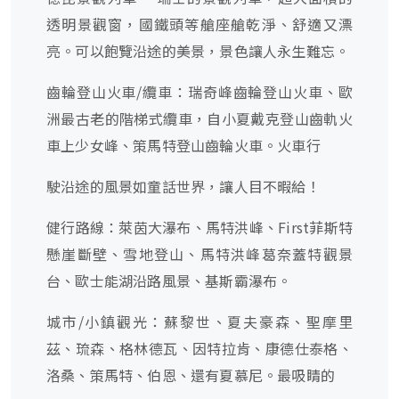
透明景觀窗，國鐵頭等艙座艙乾淨、舒適又漂
亮。可以飽覽沿途的美景，景色讓人永生難忘。
齒輪登山火車/纜車：瑞奇峰齒輪登山火車、歐
洲最古老的階梯式纜車，自小夏戴克登山齒軌火
車上少女峰、策馬特登山齒輪火車。火車行
駛沿途的風景如童話世界，讓人目不暇給！
健行路線：萊茵大瀑布、馬特洪峰、First菲斯特
懸崖斷壁、雪地登山、馬特洪峰葛奈蓋特觀景
台、歐士能湖沿路風景、基斯霸瀑布。
城市/小鎮觀光：蘇黎世、夏夫豪森、聖摩里
茲、琉森、格林德瓦、因特拉肯、康德仕泰格、
洛桑、策馬特、伯恩、還有夏慕尼。最吸睛的