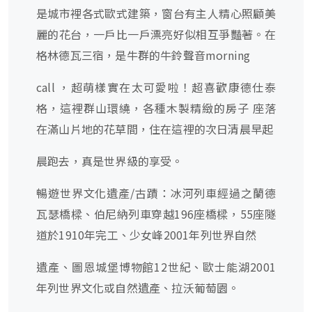
是城市裡各式歐式建築，窗台有主人精心照顧美
麗的花台，一戶比一戶漂亮好似相互爭豔著。在
格林德瓦三宿，是牛群的牛鈴聲音morning
call ，超萌樣實在太可愛啦！超喜歡康德仕泰
格，這裡群山環繞，各種木製精緻的房子 座落
在滿山片地的花草間，住在這裡的次日清晨早起
晨跑去，真是世界級的享受。
暢遊世界文化遺產/古蹟：冰河列車經過之蘭德
瓦瑟橋樑、伯尼納列車穿越196座橋樑，55座隧
道於1910年完工、少女峰2001年列世界自然
遺產、圖恩城堡博物館12世紀、歐士能湖2001
年列世界文化或自然遺產、拉沃葡萄園。