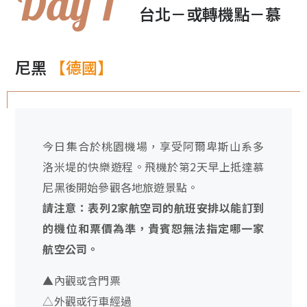
Day 1
台北－或轉機點－慕
尼黑
【德國】
今日集合於桃園機場，享受阿爾卑斯山系多
洛米堤的快樂遊程。飛機於第2天早上抵達慕
尼黑後開始參觀各地旅遊景點。
請注意：表列2家航空司的航班安排以能訂到
的機位和票價為準，貴賓恕無法指定哪一家
航空公司。
▲內觀或含門票
△外觀或行車經過