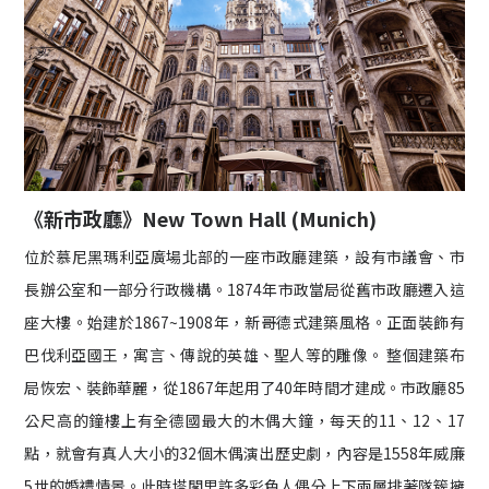
《新市政廳》New Town Hall (Munich)
位於慕尼黑瑪利亞廣場北部的一座市政廳建築，設有市議會、市
長辦公室和一部分行政機構。1874年市政當局從舊市政廳遷入這
座大樓。始建於1867~1908年，新哥德式建築風格。正面裝飾有
巴伐利亞國王，寓言、傳說的英雄、聖人等的雕像。 整個建築布
局恢宏、裝飾華麗，從1867年起用了40年時間才建成。市政廳85
公尺高的鐘樓上有全德國最大的木偶大鐘，每天的11、12、17
點，就會有真人大小的32個木偶演出歷史劇，內容是1558年威廉
5世的婚禮情景。此時塔閣里許多彩色人偶分上下兩層排著隊簇擁