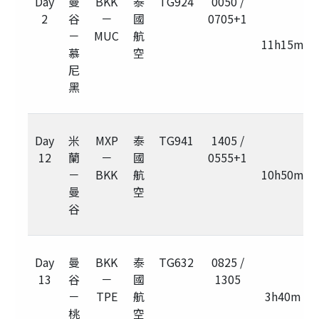
Day
曼
BKK
泰
TG924
0050 /
2
谷
－
國
0705+1
－
MUC
航
11h15m
慕
空
尼
黑
Day
米
MXP
泰
TG941
1405 /
12
蘭
－
國
0555+1
－
BKK
航
10h50m
曼
空
谷
Day
曼
BKK
泰
TG632
0825 /
13
谷
－
國
1305
－
TPE
航
3h40m
桃
空