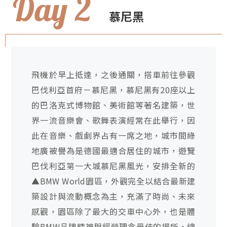
Day 2
慕尼黑
飛機於早上抵達，之後通關，搭車前往參觀
巴伐利亞首府－慕尼黑，慕尼黑有20座以上
的巴洛克式博物館、美術館等著名建築，世
界一流音樂會、歌舞表演經常在此舉行，因
此在音樂、戲劇界占有一席之地，城市間綠
地廣被譽為是德國最適合居住的城市，遊覽
巴伐利亞第一大城慕尼黑風光，安排全新的
▲BMW World園區，外觀完全以結合最新建
築設計與流動概念為主，充滿了時尚、未來
感觀，園區除了最大的交車中心外，也是體
驗BMW品牌精神與經營理念最佳的場所，總