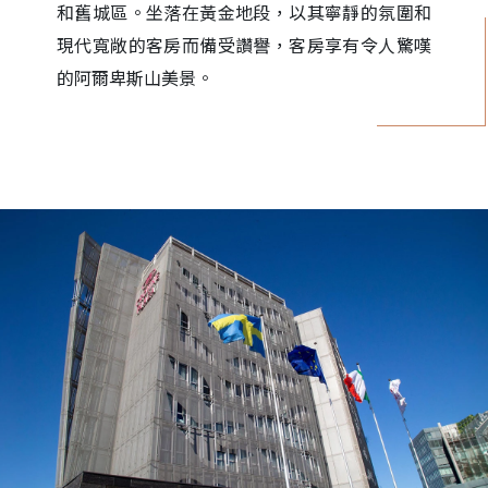
和舊城區。坐落在黃金地段，以其寧靜的氛圍和
現代寬敞的客房而備受讚譽，客房享有令人驚嘆
的阿爾卑斯山美景。