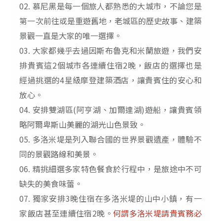
02.
慕尼黑是每一個旅人都熟悉的大城市，不論您是
第一次前往或是重遊舊地，老城區的歷史故事、建築
景觀一直是大家的唯一選擇。
03.
大家都幾乎去過因斯布魯克和米蘭旅遊，我們安
排貴賓這
2
個城市各連續住宿
2
晚，飯店的選擇也是
經過挑選的
4
星級摩登建築酒店，讓貴賓住的安心和
放心。
04.
安排雙湖區
(
阿亨湖、加爾達湖
)
遊船，讓貴賓領
略阿爾卑斯山美麗的湖光山色景致。
05.
多洛米堤是列入聯合國的世界景觀遺產，體驗不
同的景觀路線和美景。
06.
精挑細選多家特色餐食於行程中，是旅途中不可
缺失的美食味蕾。
07.
獨家安排
3
晚住宿在多洛米堤的山中小鎮，有一
家飯店甚至連續住宿
2
晚。
何謂多洛米堤請貴賓務必