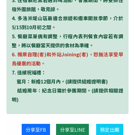
3.
住宿慕尼黑若遇到啤酒節、會展期間，將安排住
宿外圍旅館，敬見諒。
4.
多洛米堤山區最適合旅遊和纜車開放季節，介於
5/15
到
10
月初之間。
5. 餐廳菜單偶有調整，行程內表列餐食內容若有調
整，將以餐廳當天提供的食材為準確。
6
. 機票自理(者)和外站Joining(者)，恕無法享受早
鳥優惠的活動。
7. 佳繽祝福禮：
蜜月：新婚12個月內。(請提供結婚證明書)
結婚周年：紀念日需於參團期間。(請提供相關證
明)
分享至FB
分享至LINE
預定出團