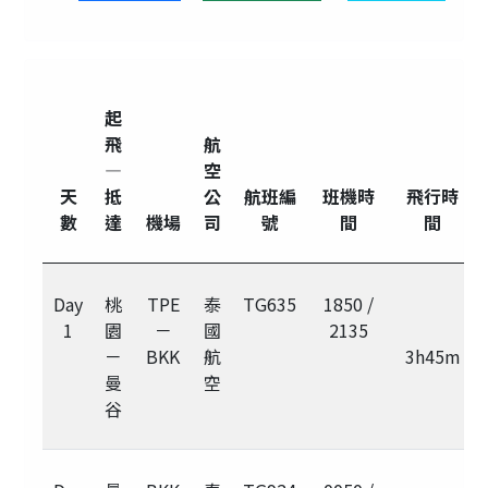
起
飛
航
—
空
天
抵
公
航班編
班機時
飛行時
數
達
機場
司
號
間
間
Day
桃
TPE
泰
TG635
1850 /
1
園
－
國
2135
－
BKK
航
3h45m
曼
空
谷