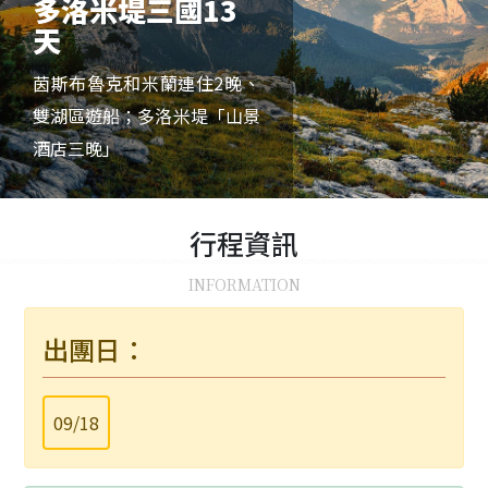
多洛米堤三國13
天
茵斯布魯克和米蘭連住2晚、
雙湖區遊船；多洛米堤「山景
酒店三晚」
行程
資訊
INFORMATION
出團日：
09/18