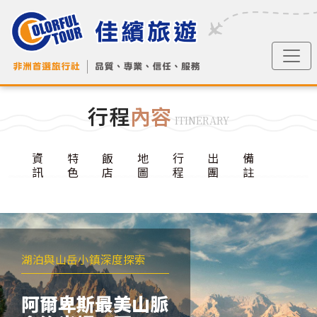
行程
內容
ITINERARY
資
特
飯
地
行
出
備
訊
色
店
圖
程
團
註
湖泊與山岳小鎮深度探索
阿爾卑斯最美山脈