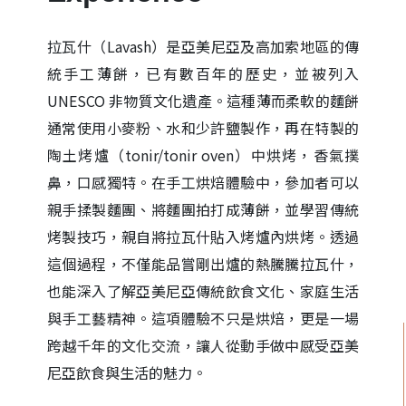
拉瓦什（Lavash）是亞美尼亞及高加索地區的傳
統手工薄餅，已有數百年的歷史，並被列入
UNESCO 非物質文化遺產。這種薄而柔軟的麵餅
通常使用小麥粉、水和少許鹽製作，再在特製的
陶土烤爐（tonir/tonir oven）中烘烤，香氣撲
鼻，口感獨特。在手工烘焙體驗中，參加者可以
親手揉製麵團、將麵團拍打成薄餅，並學習傳統
烤製技巧，親自將拉瓦什貼入烤爐內烘烤。透過
這個過程，不僅能品嘗剛出爐的熱騰騰拉瓦什，
也能深入了解亞美尼亞傳統飲食文化、家庭生活
與手工藝精神。這項體驗不只是烘焙，更是一場
跨越千年的文化交流，讓人從動手做中感受亞美
尼亞飲食與生活的魅力。