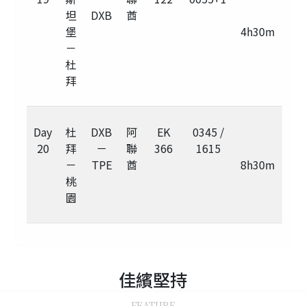
坦
DXB
酋
堡
4h30m
－
杜
拜
Day
杜
DXB
阿
EK
0345 /
20
拜
－
聯
366
1615
－
TPE
酋
8h30m
桃
園
佳繽
堅持
FEATURE