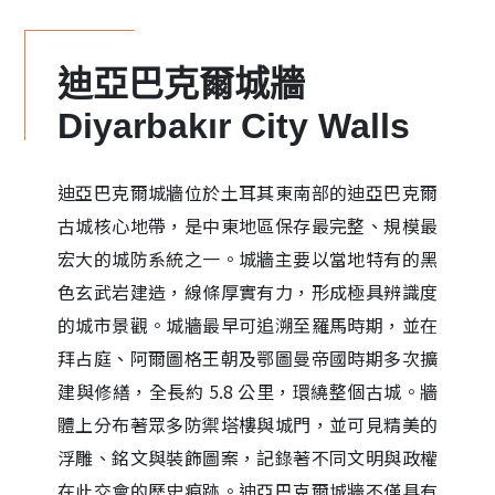
迪亞巴克爾城牆
Diyarbakır City Walls
迪亞巴克爾城牆位於土耳其東南部的迪亞巴克爾
古城核心地帶，是中東地區保存最完整、規模最
宏大的城防系統之一。城牆主要以當地特有的黑
色玄武岩建造，線條厚實有力，形成極具辨識度
的城市景觀。城牆最早可追溯至羅馬時期，並在
拜占庭、阿爾圖格王朝及鄂圖曼帝國時期多次擴
建與修繕，全長約 5.8 公里，環繞整個古城。牆
體上分布著眾多防禦塔樓與城門，並可見精美的
浮雕、銘文與裝飾圖案，記錄著不同文明與政權
在此交會的歷史痕跡。迪亞巴克爾城牆不僅具有