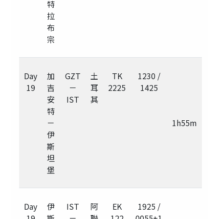
特
拉
布
宗
Day
加
GZT
土
TK
1230 /
19
吉
－
耳
2225
1425
安
IST
其
特
－
1h55m
伊
斯
坦
堡
Day
伊
IST
阿
EK
1925 /
19
斯
－
聯
122
0055+1