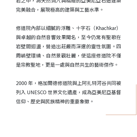
岩之中，將天然洞穴與精緻的亞美尼亞石造建築
完美融合，展現極高的建築與工藝水準。
修道院內部以細膩的浮雕、十字石（Khachkar）
與卓越的自然音響效果聞名，至今仍常有聖歌在
岩壁間迴盪，營造出莊嚴而深邃的靈性氛圍。四
周峭壁環繞、自然景觀壯麗，使這座修道院不僅
是宗教聖地，更是一處與自然共生的藝術傑作。
2000 年，格加爾德修道院與上阿扎特河谷共同被
列入 UNESCO 世界文化遺產，成為亞美尼亞基督
信仰、歷史與民族精神的重要象徵。