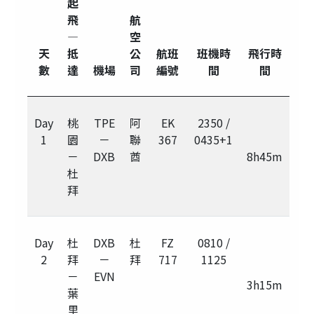
起
飛
航
—
空
天
抵
公
航班
班機時
飛行時
數
達
機場
司
編號
間
間
Day
桃
TPE
阿
EK
2350 /
1
園
－
聯
367
0435+1
－
DXB
酋
8h45m
杜
拜
Day
杜
DXB
杜
FZ
0810 /
2
拜
－
拜
717
1125
－
EVN
3h15m
葉
里