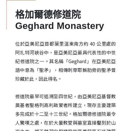
格加爾德修道院
Geghard Monastery
位於亞美尼亞首都葉里溫東南方約 40 公里處的
阿扎特河峽谷中，是亞美尼亞最具代表性的中世
紀修道院之一。其名稱「Geghard」在亞美尼亞
語中意為「聖矛」，相傳刺穿耶穌肋旁的聖矛曾
珍藏於此，因此得名。
修道院最早可追溯至四世紀，由亞美尼亞基督教
奠基者聖格列高利啟蒙者所建立，現存主要建築
多完成於十二至十三世紀。格加爾德修道院最令
人驚嘆之處，在於大量教堂與墓室直接鑿刻於山