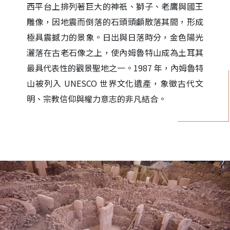
西平台上排列著巨大的神祇、獅子、老鷹與國王
雕像，因地震而倒落的石頭頭顱散落其間，形成
極具震撼力的景象。日出與日落時分，金色陽光
灑落在古老石像之上，使內姆魯特山成為土耳其
最具代表性的觀景聖地之一。1987 年，內姆魯特
山被列入 UNESCO 世界文化遺產，象徵古代文
明、宗教信仰與權力意志的非凡結合。