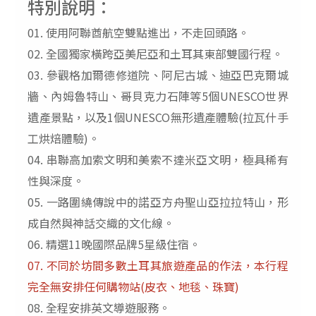
特別說明：
01. 使用阿聯酋航空雙點進出，不走回頭路。
02. 全國獨家橫跨亞美尼亞和土耳其東部雙國行程。
03. 參觀格加爾德修道院、阿尼古城、迪亞巴克爾城
牆、內姆魯特山、哥貝克力石陣等5個UNESCO世界
遺產景點，以及1個UNESCO無形遺產體驗(拉瓦什手
工烘焙體驗)。
04
.
串聯高加索文明和美索不達米亞文明，極具稀有
性與深度。
0
5.
一路圍繞傳說中的諾亞方舟聖山亞拉拉特山，形
成自然與神話交織的文化線。
06
.
精選
11
晚國際品牌
5
星級住宿。
07.
不同於坊間多數土耳其旅遊產品的作法，本行程
完全無安排任何購物站
(
皮衣、地毯、珠寶
)
08.
全程安排英文導遊服務。