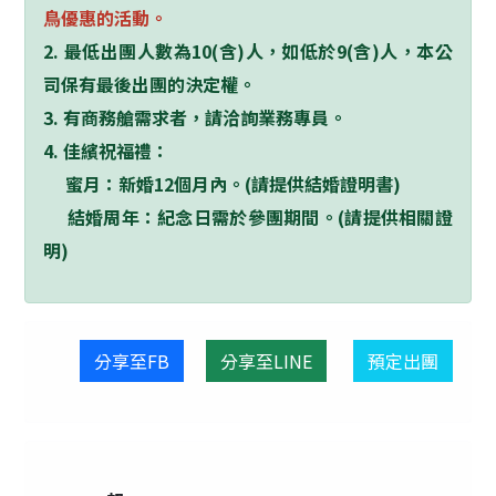
鳥優惠的活動。
2.
最低出團人數為
10(
含
)
人，如低於
9(
含
)
人，本公
司保有最後出團的決定權。
3.
有商務艙需求者，請洽詢業務專員。
4.
佳繽祝福禮：
蜜月：新婚
12
個月內。
(
請提供結婚證明書
)
結婚周年：紀念日需於參團期間。
(
請提供相關證
明
)
分享至FB
分享至LINE
預定出團