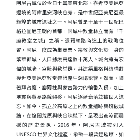
阿尼古城位於今日土耳其東北部、靠近亞美尼亞
邊境的阿庫里安河峽谷旁，是中世紀亞美尼亞最
輝煌的城市遺址之一。阿尼曾是十至十一世紀巴
格拉圖尼王朝的首都，因城中教堂林立而有「千
座教堂之城」之稱。憑藉絲路商道上的戰略位
置，阿尼一度成為集商業、宗教與文化於一身的
繁華都城，人口據說高達數十萬人。城內擁有宏
偉的城牆、宮殿與教堂群，其建築風格與結構對
後世亞美尼亞教堂建築產生深遠影響。然而，隨
著拜占庭、塞爾柱與蒙古勢力的輪番入侵，加上
地震與貿易路線轉移，阿尼逐漸衰落並被世人遺
忘。如今，孤立於高原之上的教堂遺跡與殘破城
牆，在遼闊荒原與峽谷映襯下，呈現出蒼涼而震
撼的歷史景象。2016 年，阿尼古城被列入
UNESCO 世界文化遺產，象徵一段曾經璀璨、如