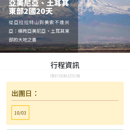
亞美尼亞、土耳其
東部2國20天
從亞拉拉特山到美索不達米
亞：橫跨亞美尼亞・土耳其東
部的大地之書
行程
資訊
INFORMATION
出團日：
10/03