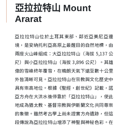
亞拉拉特山 Mount
Ararat
亞拉拉特山位於土耳其東部、鄰近亞美尼亞邊
境，是安納托利亞高原上最醒目的自然地標，由
兩座火山峰組成：大亞拉拉特山（海拔 5,137 公
尺）與小亞拉拉特山（海拔 3,896 公尺）。其雄
偉的雪峰終年覆雪，在晴朗天氣下遠至數十公里
外皆清晰可見。亞拉拉特山在宗教與文化歷史中
具有崇高地位。根據《聖經・創世紀》記載，諾
亞方舟在大洪水後停靠於「亞拉拉特山」，使此
地成為猶太教、基督宗教與伊斯蘭文化共同尊崇
的象徵。雖然考古學上尚未證實方舟遺跡，但這
段傳說為亞拉拉特山增添了神聖與神秘色彩。在