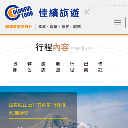
行程
內容
ITINERARY
資
特
飯
地
行
出
備
訊
色
店
圖
程
團
註
亞美尼亞 土耳其東部 行程推
薦/無購物