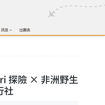
& 訊息
出團表
i 探險 × 非洲野生
行社