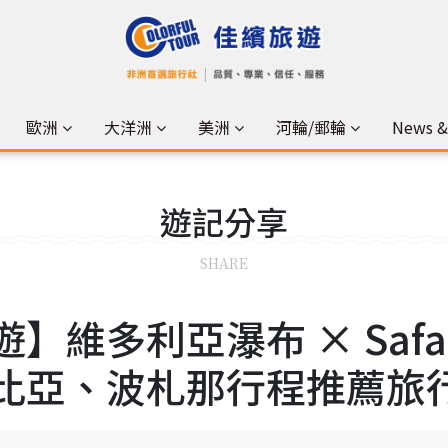
歐洲
大洋洲
美洲
河輪/郵輪
News 
遊記
分享
SHARE
維多利亞瀑布 × Safar
比亞、波札那行程推薦旅