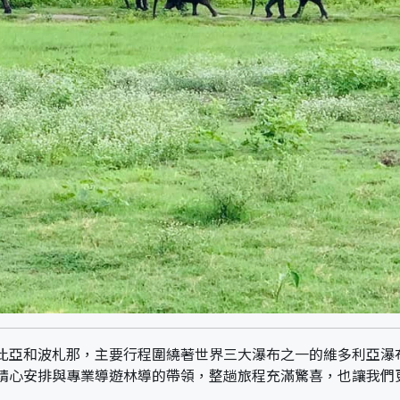
亞和波札那，主要行程圍繞著世界三大瀑布之一的維多利亞瀑布，
精心安排與專業導遊林導的帶領，整趟旅程充滿驚喜，也讓我們