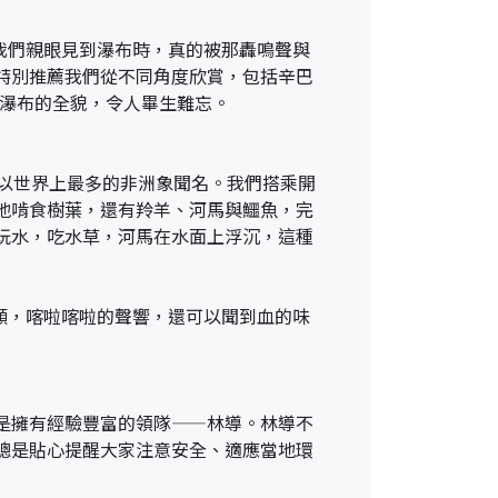
。當我們親眼見到瀑布時，真的被那轟鳴聲與
特別推薦我們從不同角度欣賞，包括辛巴
俯瞰瀑布的全貌，令人畢生難忘。
），這裡以世界上最多的非洲象聞名。我們搭乘開
地啃食樹葉，還有羚羊、河馬與鱷魚，完
玩水，吃水草，河馬在水面上浮沉，這種
著頭顱，喀啦喀啦的聲響，還可以聞到血的味
是擁有經驗豐富的領隊——林導。林導不
總是貼心提醒大家注意安全、適應當地環