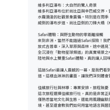
維多利亞瀑布：大自然的驚人奇景
維多利亞瀑布位於尚比亞與辛巴威交界，當地
水霧瀰漫的壯觀景象震懾。特別是在雨季
威側的瀑布步道、尚比亞側的刀鋒大橋（Kni
Safari體驗：與野生動物的零距離接觸
來到非洲，當然不能錯過Safari探險！我們
放式吉普車，深入草原與森林，途中遇見
全沉浸在「動物星球頻道」的真實場景之
陸地與水上雙重Safari體驗，真的讓人回
這趟Safari最讓人震撼的一幕，是我們
道。這樣血淋淋的畫面，讓我們深刻體會
佳繽旅行社與林導：專業安排，旅程無憂
這次旅程選擇佳繽旅行社，真的是非常正
僅熟悉當地文化與生態，還能用風趣幽默
境，甚至還會教我們如何用當地語言與居