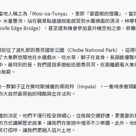
人稱之為「Mosi-oa-Tunya」，意即「雷霆般的煙霧」
，水量豐沛，站在觀景點遠遠就能感受到水霧拂面的清涼。林導
fe Edge Bridge），甚至還有機會參加直升機空拍之旅，
前往了波札那的喬貝國家公園（Chobe National Park
了大象群悠閒地在水邊戲水、吃水草，獅子在覓食，長頸鹿優雅
中。最特別的是，我們還搭乘遊船巡遊喬貝河，近距離觀看大象
味無窮。
看到一群獅子正在撕咬剛捕獲的黑斑羚（Impala）。一隻啃食
到大自然最原始的殘酷與生存法則。
確的決定。他們不僅行程安排細心、住宿與交通舒適，更重要的
的方式講解歷史故事，讓我們在旅途中增添不少樂趣。此外，他
民打招呼，讓我們更融入這片土地。