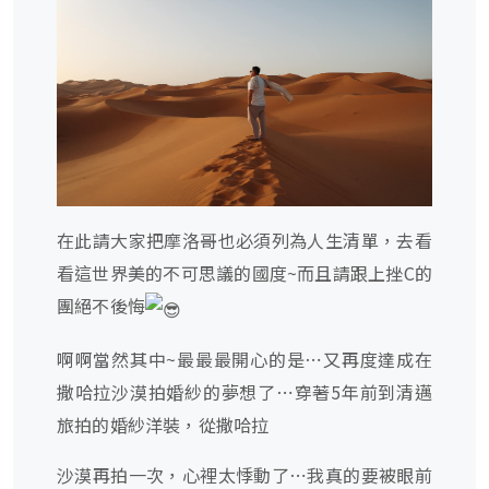
在此請大家把摩洛哥也必須列為人生清單，去看
看這世界美的不可思議的國度~而且請跟上挫C的
團絕不後悔
啊啊當然其中~最最最開心的是⋯又再度達成在
撒哈拉沙漠拍婚紗的夢想了⋯穿著5年前到清邁
旅拍的婚紗洋裝，從撒哈拉
沙漠再拍一次，心裡太悸動了⋯我真的要被眼前