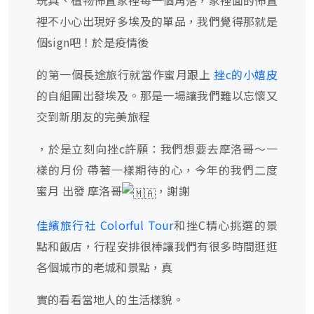
玩具、植物佈置家裡每一個角落，家裡面的佈置
裡不小心出現好多埃及的單品，我們覺得那就是
個sign吧！於是疫情後
的第一個長途旅行就當作蜜月跟上
挫c的小嬉皮
的自組團出發埃及。那是一場讓我們難以忘懷又
交到新朋友的完美旅程
，於是立刻向挫c許願：我們想要去摩洛哥～一
樣的月份 帶著一樣期待的心，今年的我們二度
蜜月 出發 摩洛哥
，謝謝
佳繽旅行社 Colorful Tour
和挫C精心挑選的景
點和飯店，行程安排很棒讓我們有很多時間逛逛
各個城市的老城和景點，真
實的看看當地人的生活樣貌。