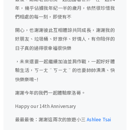
年，幾乎佔據我年紀一半的歲月，依然很珍惜我
們相處的每一刻，即使有不
開心，也謝謝彼此互相體諒共同成長，謝謝我的
好朋友
垃圾桶
好旅伴
好情人，有你陪伴的
、
、
、
日子真的過得很幸福很快樂
，未來還要一起繼續加油並肩作戰，一起好好體
驗生活，ㄎㄧㄤˉㄎㄧㄤˉ的也要帥帥漂漂
快
、
快樂樂唷~!
謝謝今年的我們一起體驗摩洛哥。
Happy our 14th Anniversary
最最最後：謝謝這兩次的旅遊小三
Ashlee Tsai