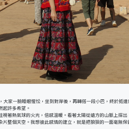
的地，大家一臉睡眼惺忪，坐到對岸後，再轉搭一段小巴，終於抵
燃起許多希望。
注視著熱氣球的火光，倍感溫暖。看著太陽從遠方的山脈上探出
染片整個天空。我想彼此感情的建立，就是把狼狽的一面毫無保