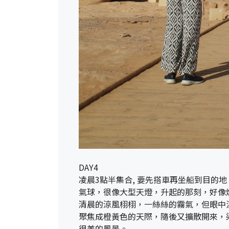
DAY4
凌晨3點半集合, 要先搭車再坐船到目
氣球，很像大型天燈，升起的那刻，好像
清晨的涼風栩栩，一絲絲的霧氣，但眼中
聚焦成橙黃色的天際，隨後又擴散開來，
很美的風景。