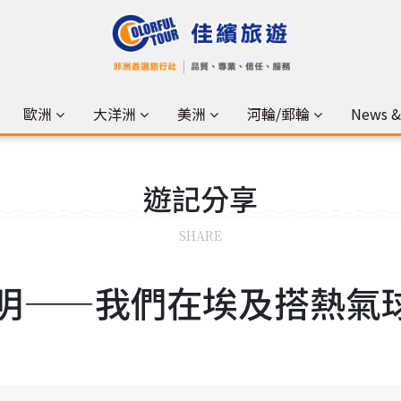
歐洲
大洋洲
美洲
河輪/郵輪
News 
遊記
分享
SHARE
明——我們在埃及搭熱氣