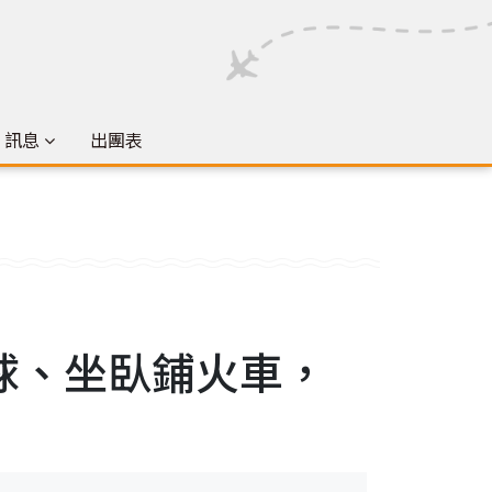
& 訊息
出團表
球、坐臥鋪火車，