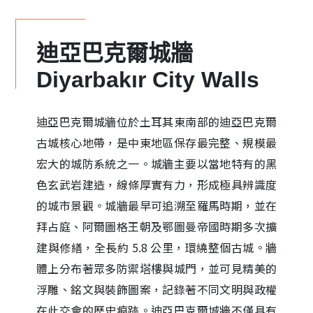
迪亞巴克爾城牆
Diyarbakır City Walls
迪亞巴克爾城牆位於土耳其東南部的迪亞巴克爾
古城核心地帶，是中東地區保存最完整、規模最
宏大的城防系統之一。城牆主要以當地特有的黑
色玄武岩建造，線條厚實有力，形成極具辨識度
的城市景觀。城牆最早可追溯至羅馬時期，並在
拜占庭、阿爾圖格王朝及鄂圖曼帝國時期多次擴
建與修繕，全長約 5.8 公里，環繞整個古城。牆
體上分布著眾多防禦塔樓與城門，並可見精美的
浮雕、銘文與裝飾圖案，記錄著不同文明與政權
在此交會的歷史痕跡。迪亞巴克爾城牆不僅具有