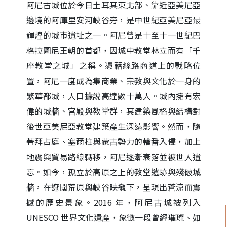
阿尼古城位於今日土耳其東北部、靠近亞美尼亞
邊境的阿庫里安河峽谷旁，是中世紀亞美尼亞最
輝煌的城市遺址之一。阿尼曾是十至十一世紀巴
格拉圖尼王朝的首都，因城中教堂林立而有「千
座教堂之城」之稱。憑藉絲路商道上的戰略位
置，阿尼一度成為集商業、宗教與文化於一身的
繁華都城，人口據說高達數十萬人。城內擁有宏
偉的城牆、宮殿與教堂群，其建築風格與結構對
後世亞美尼亞教堂建築產生深遠影響。然而，隨
著拜占庭、塞爾柱與蒙古勢力的輪番入侵，加上
地震與貿易路線轉移，阿尼逐漸衰落並被世人遺
忘。如今，孤立於高原之上的教堂遺跡與殘破城
牆，在遼闊荒原與峽谷映襯下，呈現出蒼涼而震
撼的歷史景象。2016 年，阿尼古城被列入
UNESCO 世界文化遺產，象徵一段曾經璀璨、如