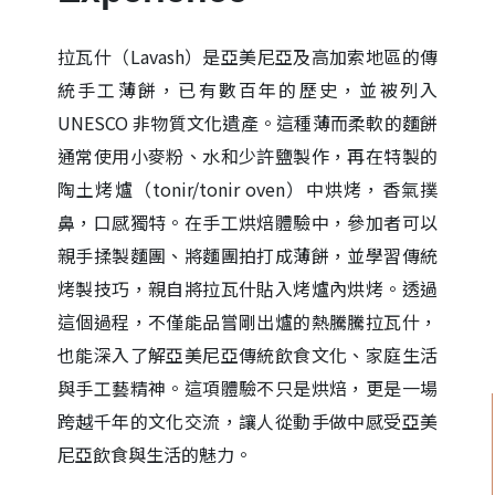
拉瓦什（Lavash）是亞美尼亞及高加索地區的傳
統手工薄餅，已有數百年的歷史，並被列入
UNESCO 非物質文化遺產。這種薄而柔軟的麵餅
通常使用小麥粉、水和少許鹽製作，再在特製的
陶土烤爐（tonir/tonir oven）中烘烤，香氣撲
鼻，口感獨特。在手工烘焙體驗中，參加者可以
親手揉製麵團、將麵團拍打成薄餅，並學習傳統
烤製技巧，親自將拉瓦什貼入烤爐內烘烤。透過
這個過程，不僅能品嘗剛出爐的熱騰騰拉瓦什，
也能深入了解亞美尼亞傳統飲食文化、家庭生活
與手工藝精神。這項體驗不只是烘焙，更是一場
跨越千年的文化交流，讓人從動手做中感受亞美
尼亞飲食與生活的魅力。