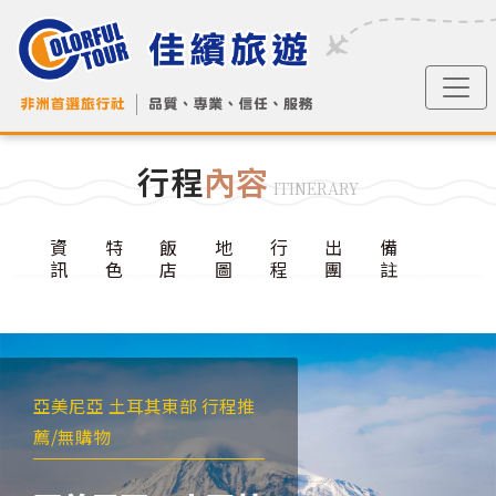
行程
內容
ITINERARY
資
特
飯
地
行
出
備
訊
色
店
圖
程
團
註
亞美尼亞 土耳其東部 行程推
薦/無購物