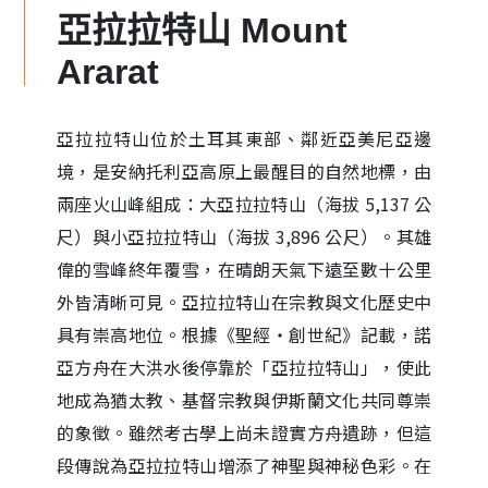
亞拉拉特山 Mount
Ararat
亞拉拉特山位於土耳其東部、鄰近亞美尼亞邊
境，是安納托利亞高原上最醒目的自然地標，由
兩座火山峰組成：大亞拉拉特山（海拔 5,137 公
尺）與小亞拉拉特山（海拔 3,896 公尺）。其雄
偉的雪峰終年覆雪，在晴朗天氣下遠至數十公里
外皆清晰可見。亞拉拉特山在宗教與文化歷史中
具有崇高地位。根據《聖經・創世紀》記載，諾
亞方舟在大洪水後停靠於「亞拉拉特山」，使此
地成為猶太教、基督宗教與伊斯蘭文化共同尊崇
的象徵。雖然考古學上尚未證實方舟遺跡，但這
段傳說為亞拉拉特山增添了神聖與神秘色彩。在