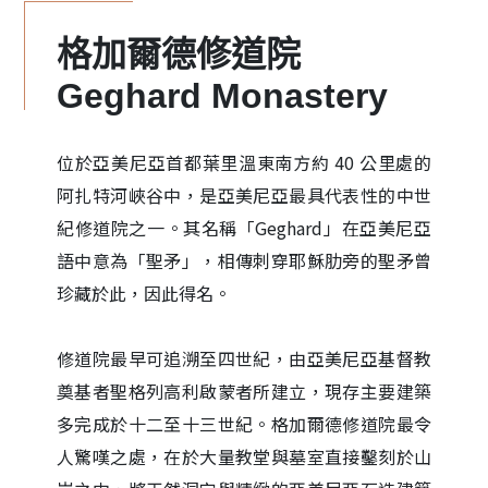
格加爾德修道院
Geghard Monastery
位於亞美尼亞首都葉里溫東南方約 40 公里處的
阿扎特河峽谷中，是亞美尼亞最具代表性的中世
紀修道院之一。其名稱「Geghard」在亞美尼亞
語中意為「聖矛」，相傳刺穿耶穌肋旁的聖矛曾
珍藏於此，因此得名。
修道院最早可追溯至四世紀，由亞美尼亞基督教
奠基者聖格列高利啟蒙者所建立，現存主要建築
多完成於十二至十三世紀。格加爾德修道院最令
人驚嘆之處，在於大量教堂與墓室直接鑿刻於山