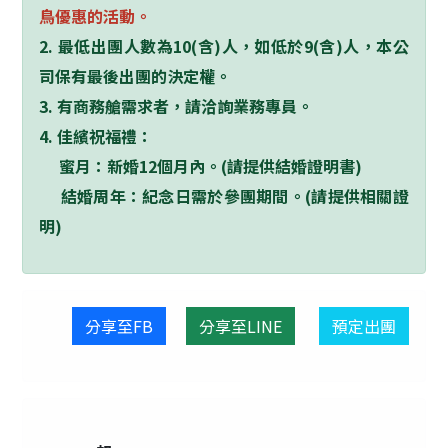
鳥優惠的活動。
2.
最低出團人數為
10(
含
)
人，如低於
9(
含
)
人，本公
司保有最後出團的決定權。
3.
有商務艙需求者，請洽詢業務專員。
4.
佳繽祝福禮：
蜜月：新婚
12
個月內。
(
請提供結婚證明書
)
結婚周年：紀念日需於參團期間。
(
請提供相關證
明
)
分享至FB
分享至LINE
預定出團