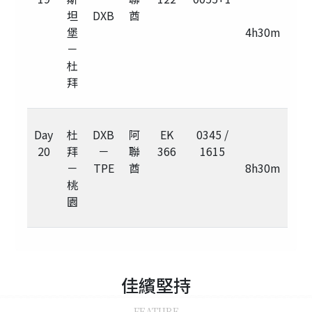
坦
DXB
酋
堡
4h30m
－
杜
拜
Day
杜
DXB
阿
EK
0345 /
20
拜
－
聯
366
1615
－
TPE
酋
8h30m
桃
園
佳繽
堅持
FEATURE