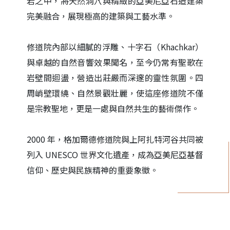
岩之中，將天然洞穴與精緻的亞美尼亞石造建築
完美融合，展現極高的建築與工藝水準。
修道院內部以細膩的浮雕、十字石（Khachkar）
與卓越的自然音響效果聞名，至今仍常有聖歌在
岩壁間迴盪，營造出莊嚴而深邃的靈性氛圍。四
周峭壁環繞、自然景觀壯麗，使這座修道院不僅
是宗教聖地，更是一處與自然共生的藝術傑作。
2000 年，格加爾德修道院與上阿扎特河谷共同被
列入 UNESCO 世界文化遺產，成為亞美尼亞基督
信仰、歷史與民族精神的重要象徵。