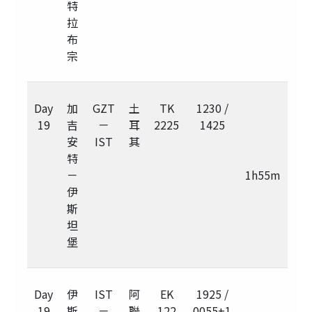
特
拉
布
宗
Day
加
GZT
土
TK
1230 /
19
吉
－
耳
2225
1425
安
IST
其
特
－
1h55m
伊
斯
坦
堡
Day
伊
IST
阿
EK
1925 /
19
斯
－
聯
122
0055+1