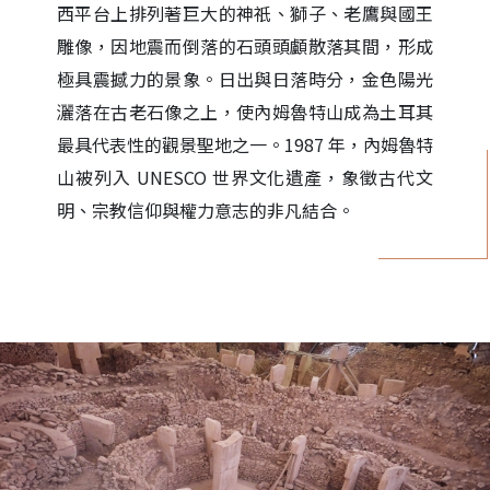
西平台上排列著巨大的神祇、獅子、老鷹與國王
雕像，因地震而倒落的石頭頭顱散落其間，形成
極具震撼力的景象。日出與日落時分，金色陽光
灑落在古老石像之上，使內姆魯特山成為土耳其
最具代表性的觀景聖地之一。1987 年，內姆魯特
山被列入 UNESCO 世界文化遺產，象徵古代文
明、宗教信仰與權力意志的非凡結合。