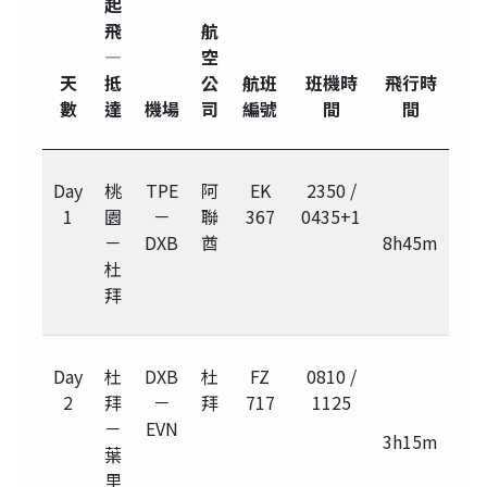
起
飛
航
—
空
天
抵
公
航班
班機時
飛行時
數
達
機場
司
編號
間
間
Day
桃
TPE
阿
EK
2350 /
1
園
－
聯
367
0435+1
－
DXB
酋
8h45m
杜
拜
Day
杜
DXB
杜
FZ
0810 /
2
拜
－
拜
717
1125
－
EVN
3h15m
葉
里