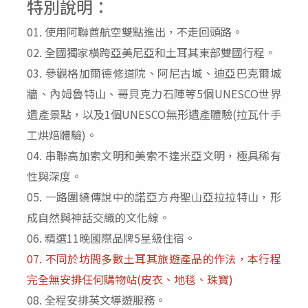
特別說明：
01. 使用阿聯酋航空雙點進出，不走回頭路。
02. 全國獨家橫跨亞美尼亞和土耳其東部雙國行程。
03. 參觀格加爾德修道院、阿尼古城、迪亞巴克爾城
牆、內姆魯特山、哥貝克力石陣等5個UNESCO世界
遺產景點，以及1個UNESCO無形遺產體驗(拉瓦什手
工烘焙體驗)。
04
.
串聯高加索文明和美索不達米亞文明，極具稀有
性與深度。
0
5.
一路圍繞傳說中的諾亞方舟聖山亞拉拉特山，形
成自然與神話交織的文化線。
06
.
精選
11
晚國際品牌
5
星級住宿。
07.
不同於坊間多數土耳其旅遊產品的作法，本行程
完全無安排任何購物站
(
皮衣、地毯、珠寶
)
08.
全程安排英文導遊服務。