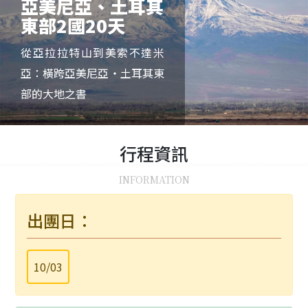
亞美尼亞、土耳其
東部2國20天
從亞拉拉特山到美索不達米
亞：橫跨亞美尼亞・土耳其東
部的大地之書
行程
資訊
INFORMATION
出團日：
10/03