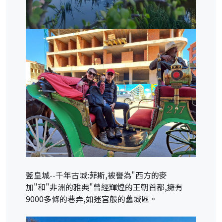
藍皇城--千年古城:菲斯,被譽為"西方的麥
加"和"非洲的雅典"曾經輝煌的王朝首都,擁有
9000多條的巷弄,如迷宮般的舊城區。