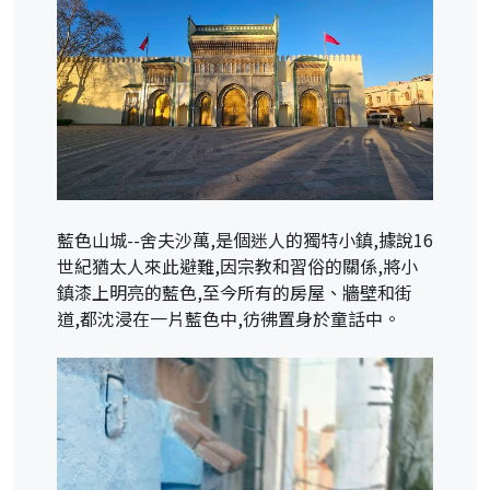
藍色山城--舍夫沙萬,是個迷人的獨特小鎮,據說16
世紀猶太人來此避難,因宗教和習俗的關係,將小
鎮漆上明亮的藍色,至今所有的房屋、牆壁和街
道,都沈浸在一片藍色中,彷彿置身於童話中。