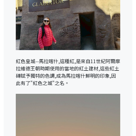
紅色皇城--馬拉喀什,這種紅,是來自11世紀阿爾摩
拉維德王朝時期使用的當地的紅土建材,這些紅土
磚賦予獨特的色調,成為馬拉喀什鮮明的印象,因
此有了"紅色之城"之名。