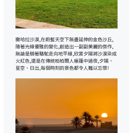
撒哈拉沙漠,在蔚藍天空下無盡延伸的金色沙丘,
隨著光線優雅的變化,創造出一副副美麗的傑作,
無論是騎著駱駝走向地平線,欣賞夕陽將沙漠染成
火紅色,還是在傳統柏柏爾人帳篷中過夜,夕陽、
星空、日出,每個時刻的景色都令人難以忘懷!