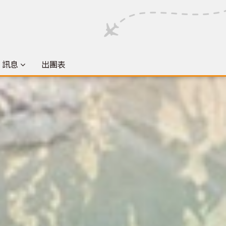
& 訊息
出團表